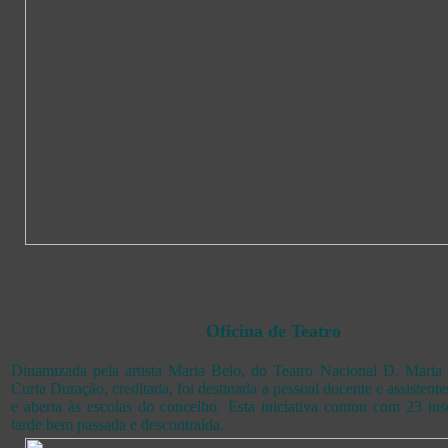
Oficina de Teatro
Dinamizada pela artista Maria Belo, do Teatro Nacional D. Maria 
Curta Duração, creditada, foi destinada a pessoal docente e assistente
e aberta às escolas do concelho. Esta iniciativa contou com 23 in
tarde bem passada e descontraída.