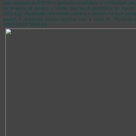
átrio principal da ESFHP e pretendeu sensibilizar a comunidade par
de resíduos de plástico e outros, que foram recolhidos no espaço 
(50,6 kg). Organizada com sentido estético, o objetivo foi fazer pen
gostar! A instalação contou também com a visita da "Plasticus se
MISTAKER MAKER.