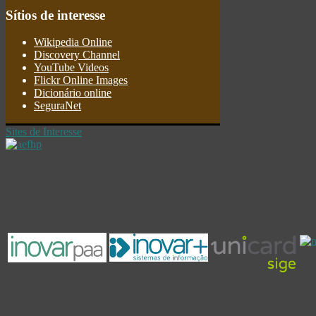
Sítios
de interesse
Wikipedia Online
Discovery Channel
YouTube Videos
Flickr Online Images
Dicionário online
SeguraNet
Sites de Interesse