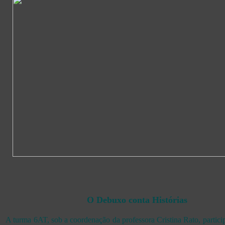
O Debuxo conta Histórias
A turma 6AT, sob a coordenação da professora Cristina Rato, partici