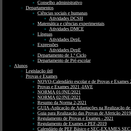
Conselho administrativo
Departamentos
Ciências sociais e humanas
Atividades DCSH
Matemática e ciências experimentais
Atividades DMCE
Línguas
Atividades DepL
Expressões
Atividades DepE
Departamento de 1.º Ciclo
Departamento de Pré-escolar
Alunos
Legislação útil
Provas e Exames
NOVO-Calendário escolar e de Provas e Exames 
Provas e Exames 2021 -IAVE
NORMA 01/JNE/2021
NORMA 02/JNE/2021
Resumo da Norma 2-2021
GUIA-Aplicação de Adaptações na Realização d
Guia para Realização das Provas de Aferição 2019
Regulamento de Provas e Exames - 2021
Regulamento de Exames e PEF-2019
Calendário de PEF Básico e SEC-EXAMES SEC- 