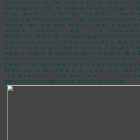
"O Debuxo Conta Histórias", com curadoria de André Letria, di
BMC e apoio da RBE, no âmbito da TRAMA - Semana da Lite
Design, integrando a Trienal Design Covilhã 2025. O desafio f
escolas: uma TRAMA muito rica e inspiradora, onde a Literatura 
entrelaçam para contar novas histórias e estimular a criatividad
envolvidos. A cada aluno foi pedida a criação de uma image
quadrado, com medidas pré- definidas e iguais para todos os parti
imagem poderia representar um elemento à escolha do aluno, dev
referência e inspiração, o ambiente envolvente: a paisagem, a hi
família, as tradições da cidade/vila/aldeia, a vivência do dia a d
imagens foram produzidas de acordo com especificações técnicas, p
Pretendeu-se que cada imagem constituísse um contributo pessoal 
debuxo), que, ao ser agregada a um conjunto, criasse uma 
significado acrescido. A partir destes conjuntos de imagens pro
turmas, nasceram histórias escritas à medida de cada conjunto.