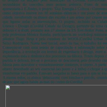
O desafio foi lançado pelo Município da Covilhã, envolvendo 
secundárias do concelho, num projeto artístico. Fruto de uma
apresentada à E-Redes, o projeto "Dar Energia à Cultura - Correntes
como objetivo intervir em 10 armários elétricos e um posto de tra
cidade, envolvendo os alunos das escolas e um artista que criasse u
que ligasse todas as intervenções. O projeto, incluído na Cidad
Unesco - Design (Covilhã Cidade do Design), partindo do tema ce
debuxo e o têxtil, permitiu aos 27 alunos da ES Frei Heitor Pinto
pela professora Mónica Ramôa, participarem no workshop ministrado
plástico Tiago Hesp e pela curadora do WOOL|Covilhã Urban Ar
Seixo Rodrigues. Numa fase inicial, antes da rua, o trabalho foi em
Começou-se com uma sessão de capacitação e informação sobre 
importância, a revolução em termos de engenharia e design, entre o tê
explorando toda a dinâmica dos processos na fábrica. Tendo depois
partida o debuxo, fez-se o percurso de descoberta pelo desenho co
básica para descobrir e verdadeiramente conhecer, o objeto. A partir 
objeto desenhado ao seu essencial (ao ponto e à linha) e chegar à q
transformar em padrão. Estavam lançadas as bases para o que se iria 
A muitas mãos, os alunos 'debuxaram' com trinchas e pincéis, criando
de arte que agora habita as ruas do centro da Covilhã.