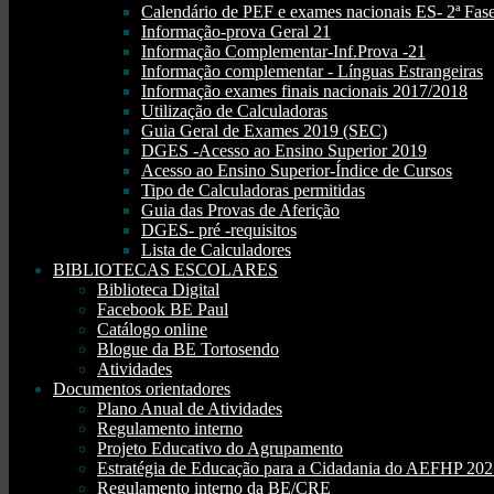
Calendário de PEF e exames nacionais ES- 2ª Fase
Informação-prova Geral 21
Informação Complementar-Inf.Prova -21
Informação complementar - Línguas Estrangeiras
Informação exames finais nacionais 2017/2018
Utilização de Calculadoras
Guia Geral de Exames 2019 (SEC)
DGES -Acesso ao Ensino Superior 2019
Acesso ao Ensino Superior-Índice de Cursos
Tipo de Calculadoras permitidas
Guia das Provas de Aferição
DGES- pré -requisitos
Lista de Calculadores
BIBLIOTECAS ESCOLARES
Biblioteca Digital
Facebook BE Paul
Catálogo online
Blogue da BE Tortosendo
Atividades
Documentos orientadores
Plano Anual de Atividades
Regulamento interno
Projeto Educativo do Agrupamento
Estratégia de Educação para a Cidadania do AEFHP 20
Regulamento interno da BE/CRE