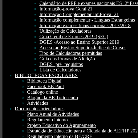
Calendário de PEF e exames nacionais ES- 2ª Fase
Informação-prova Geral 21
Informação Complementar-Inf.Prova -21
Informação complementar - Línguas Estrangeiras
Informação exames finais nacionais 2017/2018
Utilização de Calculadoras
Guia Geral de Exames 2019 (SEC)
DGES -Acesso ao Ensino Superior 2019
Acesso ao Ensino Superior-Índice de Cursos
Tipo de Calculadoras permitidas
Guia das Provas de Aferição
DGES- pré -requisitos
Lista de Calculadores
BIBLIOTECAS ESCOLARES
Biblioteca Digital
Facebook BE Paul
Catálogo online
Blogue da BE Tortosendo
Atividades
Documentos orientadores
Plano Anual de Atividades
Regulamento interno
Projeto Educativo do Agrupamento
Estratégia de Educação para a Cidadania do AEFHP 20
Regulamento interno da BE/CRE