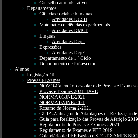
Conselho administrativo
Departamentos
Ciências sociais e humanas
Atividades DCSH
Matemática e ciências experimentais
Atividades DMCE
Línguas
Atividades DepL
Expressões
Atividades DepE
Departamento de 1.º Ciclo
Departamento de Pré-escolar
Alunos
Legislação útil
Provas e Exames
NOVO-Calendário escolar e de Provas e Exames 
Provas e Exames 2021 -IAVE
NORMA 01/JNE/2021
NORMA 02/JNE/2021
Resumo da Norma 2-2021
GUIA-Aplicação de Adaptações na Realização d
Guia para Realização das Provas de Aferição 2019
Regulamento de Provas e Exames - 2021
Regulamento de Exames e PEF-2019
Calendário de PEF Básico e SEC-EXAMES SEC- 