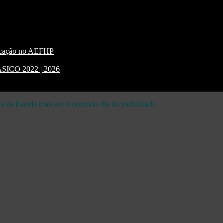
nicação no AEFHP
CO 2022 | 2026
rra da Estrela marcam o segundo dia da mobilidade