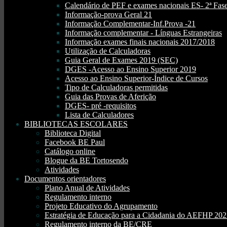
Calendário de PEF e exames nacionais ES- 2ª Fase
Informação-prova Geral 21
Informação Complementar-Inf.Prova -21
Informação complementar - Línguas Estrangeiras
Informação exames finais nacionais 2017/2018
Utilização de Calculadoras
Guia Geral de Exames 2019 (SEC)
DGES -Acesso ao Ensino Superior 2019
Acesso ao Ensino Superior-Índice de Cursos
Tipo de Calculadoras permitidas
Guia das Provas de Aferição
DGES- pré -requisitos
Lista de Calculadores
BIBLIOTECAS ESCOLARES
Biblioteca Digital
Facebook BE Paul
Catálogo online
Blogue da BE Tortosendo
Atividades
Documentos orientadores
Plano Anual de Atividades
Regulamento interno
Projeto Educativo do Agrupamento
Estratégia de Educação para a Cidadania do AEFHP 20
Regulamento interno da BE/CRE