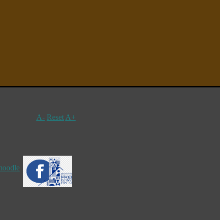
A-
Reset
A+