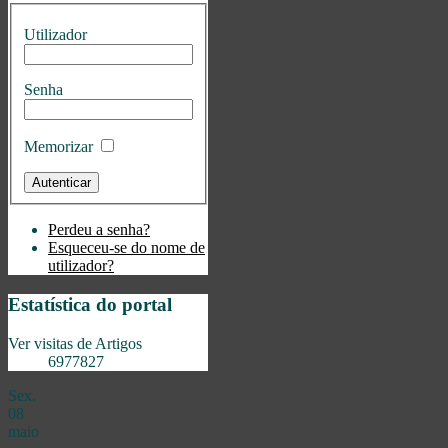
Utilizador
Senha
Memorizar
Perdeu a senha?
Esqueceu-se do nome de
utilizador?
Estatística do portal
Ver visitas de Artigos
6977827
Sex.
08
maio