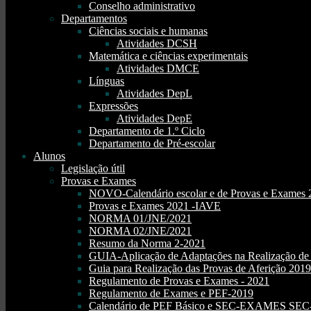
Conselho administrativo
Departamentos
Ciências sociais e humanas
Atividades DCSH
Matemática e ciências experimentais
Atividades DMCE
Línguas
Atividades DepL
Expressões
Atividades DepE
Departamento de 1.º Ciclo
Departamento de Pré-escolar
Alunos
Legislação útil
Provas e Exames
NOVO-Calendário escolar e de Provas e Exames 
Provas e Exames 2021 -IAVE
NORMA 01/JNE/2021
NORMA 02/JNE/2021
Resumo da Norma 2-2021
GUIA-Aplicação de Adaptações na Realização d
Guia para Realização das Provas de Aferição 2019
Regulamento de Provas e Exames - 2021
Regulamento de Exames e PEF-2019
Calendário de PEF Básico e SEC-EXAMES SEC- 