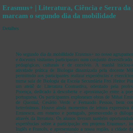
Erasmus+ | Literatura, Ciência e Serra da 
marcam o segundo dia da mobilidade
Detalhes
No segundo dia da mobilidade Erasmus+ no nosso agrupamen
e docentes visitantes participaram num conjunto diversificado
pedagógicas, culturais e de convívio. A manhã inicio
atividade prática de Biologia dinamizada pela docente M
permitindo aos participantes realizar experiências e exercícios
numa sala de Biologia da Escola Secundária Frei Heitor Pin
um ateliê de Literatura Contrastiva, orientado pela profe
Proença, dedicado à descoberta e aproximação entre a poe
portuguesa. Os participantes exploraram obras de Mihai Emi
de Quental, Cesário Verde e Fernando Pessoa, bem co
heterónimos. Houve ainda momentos de leitura expressiva 
Eminescu, em romeno e português, promovendo o diálogo i
através da literatura. Os alunos tiveram também oportunidade
experiências sobre a participação em projetos Erasmus+, i
Inglês e Francês, e apresentando a nossa região, a cidade d