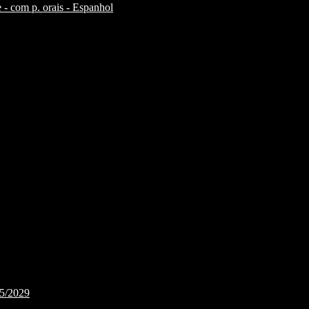
 - com p. orais - Espanhol
25/2029