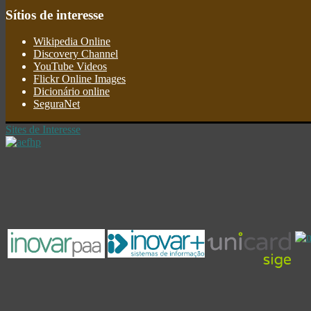
Sítios
de interesse
Wikipedia Online
Discovery Channel
YouTube Videos
Flickr Online Images
Dicionário online
SeguraNet
Sites de Interesse