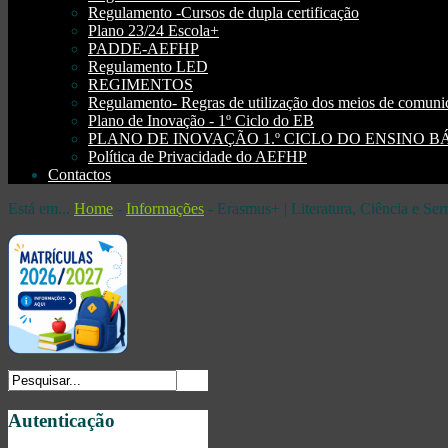
Regulamento -Cursos de dupla certificação
Plano 23/24 Escola+
PADDE-AEFHP
Regulamento LED
REGIMENTOS
Regulamento- Regras de utilização dos meios de comu
Plano de Inovação - 1º Ciclo do EB
PLANO DE INOVAÇÃO 1.º CICLO DO ENSINO BÁSI
Política de Privacidade do AEFHP
Contactos
Está em...
Home
-
Informações
-
Erasmus+ | Literatura, Ciência e Se
Autenticação