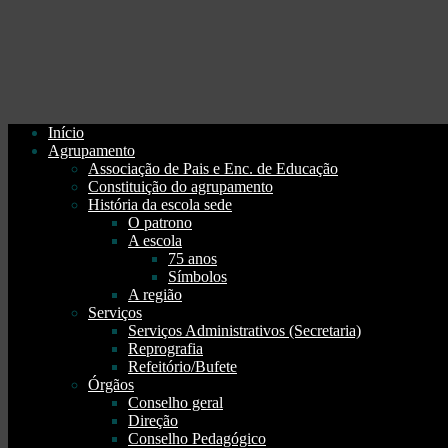
Início
Agrupamento
Associação de Pais e Enc. de Educação
Constituição do agrupamento
História da escola sede
O patrono
A escola
75 anos
Símbolos
A região
Serviços
Serviços Administrativos (Secretaria)
Reprografia
Refeitório/Bufete
Órgãos
Conselho geral
Direção
Conselho Pedagógico