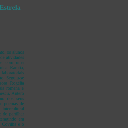
Estrela
to, os alunos
 de atividades
u-se com uma
ónica Ramôa,
 laboratoriais
to. Seguiu-se
ssora Rogélia
sia romena e
nescu, Antero
mo dos seus
de poemas de
ntercultural
 de partilhar
nteragindo em
a Covilhã e o