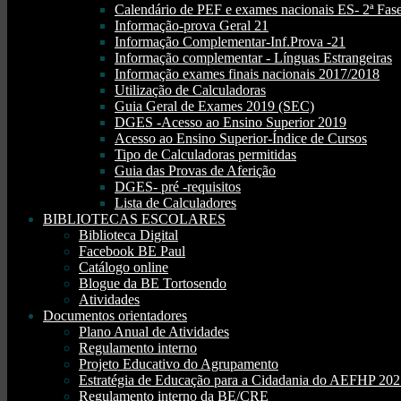
Calendário de PEF e exames nacionais ES- 2ª Fase
Informação-prova Geral 21
Informação Complementar-Inf.Prova -21
Informação complementar - Línguas Estrangeiras
Informação exames finais nacionais 2017/2018
Utilização de Calculadoras
Guia Geral de Exames 2019 (SEC)
DGES -Acesso ao Ensino Superior 2019
Acesso ao Ensino Superior-Índice de Cursos
Tipo de Calculadoras permitidas
Guia das Provas de Aferição
DGES- pré -requisitos
Lista de Calculadores
BIBLIOTECAS ESCOLARES
Biblioteca Digital
Facebook BE Paul
Catálogo online
Blogue da BE Tortosendo
Atividades
Documentos orientadores
Plano Anual de Atividades
Regulamento interno
Projeto Educativo do Agrupamento
Estratégia de Educação para a Cidadania do AEFHP 20
Regulamento interno da BE/CRE