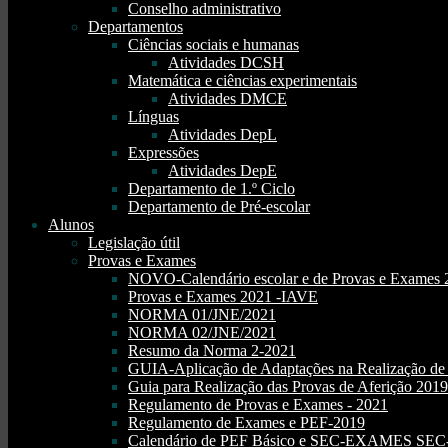
Conselho administrativo
Departamentos
Ciências sociais e humanas
Atividades DCSH
Matemática e ciências experimentais
Atividades DMCE
Línguas
Atividades DepL
Expressões
Atividades DepE
Departamento de 1.º Ciclo
Departamento de Pré-escolar
Alunos
Legislação útil
Provas e Exames
NOVO-Calendário escolar e de Provas e Exames 
Provas e Exames 2021 -IAVE
NORMA 01/JNE/2021
NORMA 02/JNE/2021
Resumo da Norma 2-2021
GUIA-Aplicação de Adaptações na Realização d
Guia para Realização das Provas de Aferição 2019
Regulamento de Provas e Exames - 2021
Regulamento de Exames e PEF-2019
Calendário de PEF Básico e SEC-EXAMES SEC- 