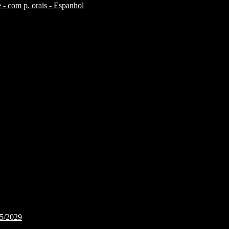
 - com p. orais - Espanhol
25/2029