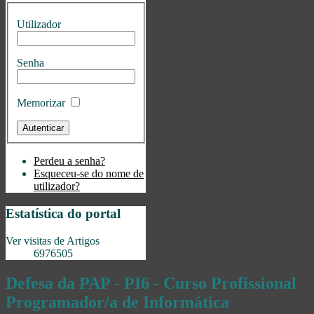
Utilizador
Senha
Memorizar
Perdeu a senha?
Esqueceu-se do nome de
utilizador?
Estatística do portal
Ver visitas de Artigos
6976505
Defesa da PAP - PI6 - Curso Profissional
Programador/a de Informática