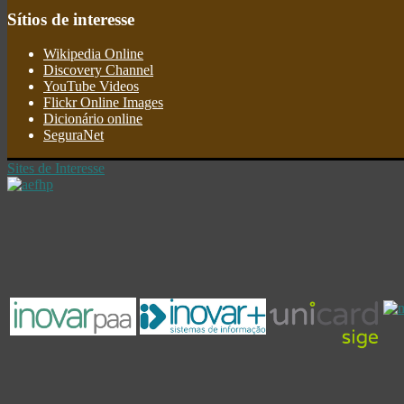
Sítios
de interesse
Wikipedia Online
Discovery Channel
YouTube Videos
Flickr Online Images
Dicionário online
SeguraNet
Sites de Interesse