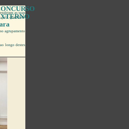
CONCURSO
enderam as suas
EXTERNO
 pela qualidade
ara
sso agrupamento
ao longo destes