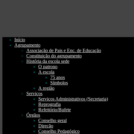
Início
Agrupamento
Associação de Pais e Enc. de Educação
Constituição do agrupamento
História da escola sede
O patrono
A escola
75 anos
Símbolos
A região
Serviços
Serviços Administrativos (Secretaria)
Reprografia
Refeitório/Bufete
Órgãos
Conselho geral
Direção
Conselho Pedagógico