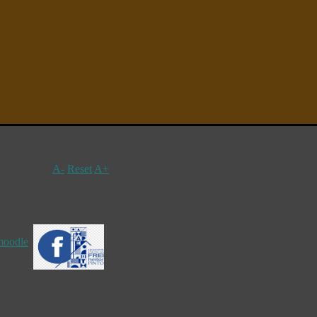
A-
Reset
A+