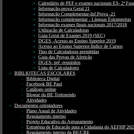
Calendário de PEF e exames nacionais ES- 2ª Fase
Informação-prova Geral 21
Informação Complementar-Inf.Prova -21
Informação complementar - Línguas Estrangeiras
Informação exames finais nacionais 2017/2018
Utilização de Calculadoras
Guia Geral de Exames 2019 (SEC)
DGES -Acesso ao Ensino Superior 2019
Acesso ao Ensino Superior-Índice de Cursos
Tipo de Calculadoras permitidas
Guia das Provas de Aferição
DGES- pré -requisitos
Lista de Calculadores
BIBLIOTECAS ESCOLARES
Biblioteca Digital
Facebook BE Paul
Catálogo online
Blogue da BE Tortosendo
Atividades
Documentos orientadores
Plano Anual de Atividades
Regulamento interno
Projeto Educativo do Agrupamento
Estratégia de Educação para a Cidadania do AEFHP 20
Regulamento interno da BE/CRE