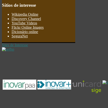
Sítios
de interesse
Wikipedia Online
Discovery Channel
YouTube Videos
Flickr Online Images
Dicionário online
SeguraNet
Sites de Interesse