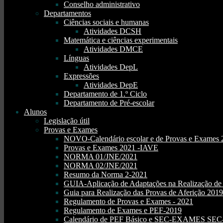
Conselho administrativo
Departamentos
Ciências sociais e humanas
Atividades DCSH
Matemática e ciências experimentais
Atividades DMCE
Línguas
Atividades DepL
Expressões
Atividades DepE
Departamento de 1.º Ciclo
Departamento de Pré-escolar
Alunos
Legislação útil
Provas e Exames
NOVO-Calendário escolar e de Provas e Exames 
Provas e Exames 2021 -IAVE
NORMA 01/JNE/2021
NORMA 02/JNE/2021
Resumo da Norma 2-2021
GUIA-Aplicação de Adaptações na Realização d
Guia para Realização das Provas de Aferição 2019
Regulamento de Provas e Exames - 2021
Regulamento de Exames e PEF-2019
Calendário de PEF Básico e SEC-EXAMES SEC- 