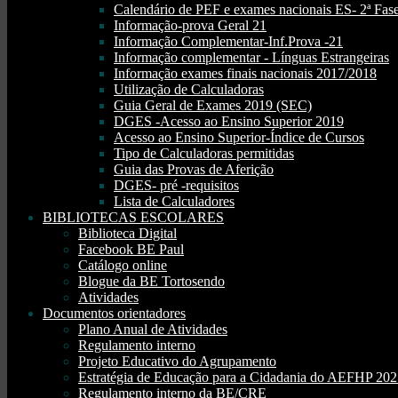
Calendário de PEF e exames nacionais ES- 2ª Fase
Informação-prova Geral 21
Informação Complementar-Inf.Prova -21
Informação complementar - Línguas Estrangeiras
Informação exames finais nacionais 2017/2018
Utilização de Calculadoras
Guia Geral de Exames 2019 (SEC)
DGES -Acesso ao Ensino Superior 2019
Acesso ao Ensino Superior-Índice de Cursos
Tipo de Calculadoras permitidas
Guia das Provas de Aferição
DGES- pré -requisitos
Lista de Calculadores
BIBLIOTECAS ESCOLARES
Biblioteca Digital
Facebook BE Paul
Catálogo online
Blogue da BE Tortosendo
Atividades
Documentos orientadores
Plano Anual de Atividades
Regulamento interno
Projeto Educativo do Agrupamento
Estratégia de Educação para a Cidadania do AEFHP 20
Regulamento interno da BE/CRE