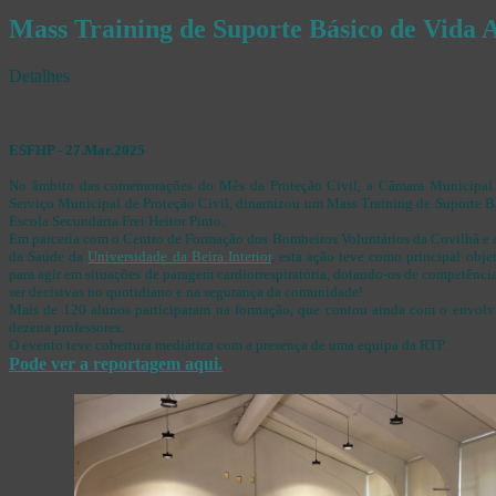
Mass Training de Suporte Básico de Vida 
Detalhes
ESFHP - 27.Mar.2025
No âmbito das comemorações do Mês da Proteção Civil, a Câmara Municipal 
Serviço Municipal de Proteção Civil, dinamizou um Mass Training de Suporte B
Escola Secundária Frei Heitor Pinto.
Em parceria com o Centro de Formação dos Bombeiros Voluntários da Covilhã e 
da Saúde da
Universidade da Beira Interior
, esta ação teve como principal obje
para agir em situações de paragem cardiorrespiratória, dotando-os de competênci
ser decisivas no quotidiano e na segurança da comunidade!
Mais de 120 alunos participaram na formação, que contou ainda com o envol
dezena professores.
O evento teve cobertura mediática com a presença de uma equipa da RTP.
Pode ver a reportagem aqui.