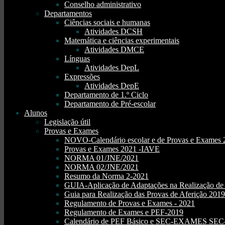
Conselho administrativo
Departamentos
Ciências sociais e humanas
Atividades DCSH
Matemática e ciências experimentais
Atividades DMCE
Línguas
Atividades DepL
Expressões
Atividades DepE
Departamento de 1.º Ciclo
Departamento de Pré-escolar
Alunos
Legislação útil
Provas e Exames
NOVO-Calendário escolar e de Provas e Exames 
Provas e Exames 2021 -IAVE
NORMA 01/JNE/2021
NORMA 02/JNE/2021
Resumo da Norma 2-2021
GUIA-Aplicação de Adaptações na Realização d
Guia para Realização das Provas de Aferição 2019
Regulamento de Provas e Exames - 2021
Regulamento de Exames e PEF-2019
Calendário de PEF Básico e SEC-EXAMES SEC- 