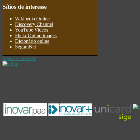
Sítios
de interesse
Wikipedia Online
Discovery Channel
YouTube Videos
Flickr Online Images
Dicionário online
SeguraNet
Sites de Interesse