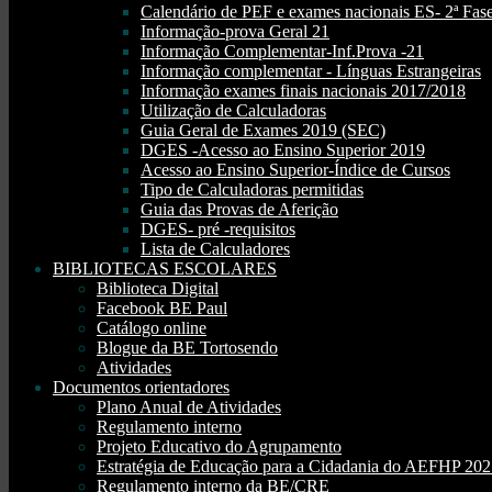
Calendário de PEF e exames nacionais ES- 2ª Fase
Informação-prova Geral 21
Informação Complementar-Inf.Prova -21
Informação complementar - Línguas Estrangeiras
Informação exames finais nacionais 2017/2018
Utilização de Calculadoras
Guia Geral de Exames 2019 (SEC)
DGES -Acesso ao Ensino Superior 2019
Acesso ao Ensino Superior-Índice de Cursos
Tipo de Calculadoras permitidas
Guia das Provas de Aferição
DGES- pré -requisitos
Lista de Calculadores
BIBLIOTECAS ESCOLARES
Biblioteca Digital
Facebook BE Paul
Catálogo online
Blogue da BE Tortosendo
Atividades
Documentos orientadores
Plano Anual de Atividades
Regulamento interno
Projeto Educativo do Agrupamento
Estratégia de Educação para a Cidadania do AEFHP 20
Regulamento interno da BE/CRE