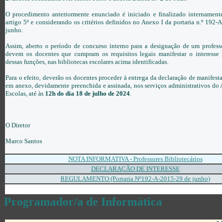
O procedimento anteriormente enunciado é iniciado e finalizado internament
artigo 5º e considerando os critérios definidos no Anexo I da portaria n.º 192-
junho.
Assim, aberto o período de concurso interno para a designação de um professo
devem os docentes que cumpram os requisitos legais manifestar o interess
dessas funções, nas bibliotecas escolares acima identificadas.
Para o efeito, deverão os docentes proceder à entrega da declaração de manifesta
em anexo, devidamente preenchida e assinada, nos serviços administrativos d
Escolas, até às
12h do dia 18 de julho de 2024
.
O Diretor
Marco Santos
NOTA INFORMATIVA - Professores Bibliotecários
DECLARAÇÃO DE INTERESSE
REGULAMENTO (Portaria Nº192-A-2015-29 de junho)
Programador/a de Informática