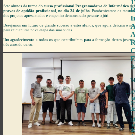
1
Sete alunos da turma do
curso profissional Programador/a de Informática
def
R
provas de aptidão profissional
, no
dia 24 de julho
. Parabenizamos os mesmos
dos projetos apresentados e empenho demonstrado perante o júri.
I
A
Desejamos um futuro de grande sucesso a estes alunos, que agora deixam o no
para iniciar uma nova etapa das suas vidas.
A
Um agradecimento a todos os que contribuíram para a formação destes jovens 
R
três anos do curso.
C
E
2
M
AV
pa
Pr
de
Li
ad
pa
de