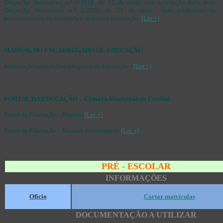
Despacho Normativo n.º 6/2018, de 12 de abril, com a redação dada pelo
Despacho Normativo n.º 5/2020, de 21 de abril , que estabelece os
procedimentos da matrícula e respetiva renovação.
[Ler +]
MANUAL DO ENCARREGADO DE EDUCAÇÃO
Informação para os Encarregados de Educação -
[Ler +]
PORTAL DA EDUCAÇÃO – Câmara Municipal da Covilhã
Portal da Educação – Registo
[Ler +]
Portal da Educação – Manual de utilização
[Ler +]
PRÉ - ESCOLAR
INFORMAÇÕES
Ofício
Cartaz matrículas
DOCUMENTAÇÃO A UTILIZAR