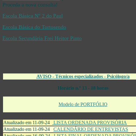
Proceda a nova consulta!
Escola Básica Nº 2 do Paul
Escola Básica do Tortosendo
Escola Secundária Frei Heitor Pinto
AVISO - Técnicos especializados - Psicólogo/a
Horário n.º 13 - 18 horas
Modelo de PORTFÓLIO
Atualizado em 11-09-24
LISTA ORDENADA PROVISÓRIA
Atualizado em 11-09-24
CALENDÁRIO DE ENTREVISTAS
Atualizado em 16-09-24
LISTA FINAL ORDENADA PROVISÓ