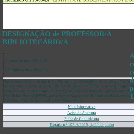
DESIGNAÇÃO de PROFESSOR/A
BIBLIOTECÁRIO/A
A
1.ª atualização a 30/07/24
c
2.ª atualização a 05/08/24
c
d
Nos termos do n.º 1, artigo 8º da Portaria no 192-A/2015, de 29 de junho, torn
se encontra aberto, a partir de 23 de julho de 2024, o procedimento co
p
destinado ao recrutamento de um (1) professor bibliotecário para o Agrupam
T
Frei Heitor Pinto (AEFHP), para exercer funções nas Bibliotecas Escolares da 
2 do Paul e Escola Secundária Frei Heitor Pinto.
Nota Informativa
Aviso de Abertura
Ficha de Candidatura
Portaria n.º 192-A/2015, de 29 de junho