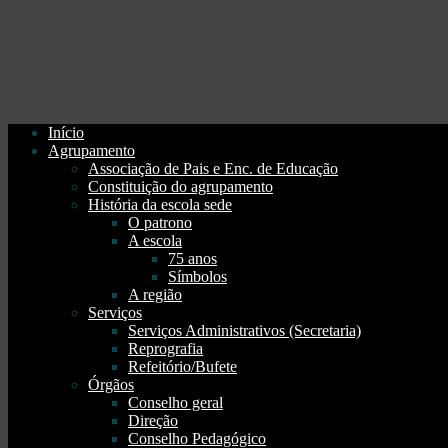
Início
Agrupamento
Associação de Pais e Enc. de Educação
Constituição do agrupamento
História da escola sede
O patrono
A escola
75 anos
Símbolos
A região
Serviços
Serviços Administrativos (Secretaria)
Reprografia
Refeitório/Bufete
Órgãos
Conselho geral
Direção
Conselho Pedagógico