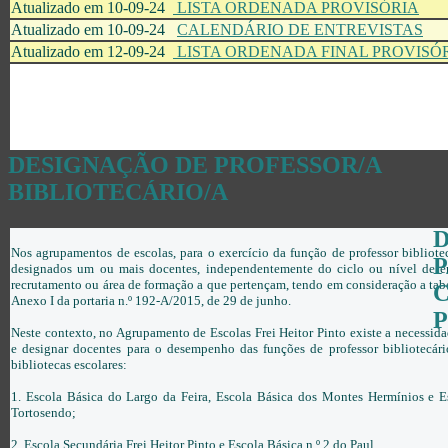
Atualizado em 10-09-24
LISTA ORDENADA PROVISÓRIA
Atualizado em 10-09-24
CALENDÁRIO DE ENTREVISTAS
Atualizado em 12-09-24
LISTA ORDENADA FINAL PROVISÓ
DESIGNAÇÃO DE PROFESSOR/A
BIBLIOTECÁRIO/A
D
Nos agrupamentos de escolas, para o exercício da função de professor bibliote
P
designados um ou mais docentes, independentemente do ciclo ou nível de e
recrutamento ou área de formação a que pertençam, tendo em consideração a tab
C
Anexo I da portaria n.º 192-A/2015, de 29 de junho.
P
Neste contexto, no Agrupamento de Escolas Frei Heitor Pinto existe a necessida
e designar docentes para o desempenho das funções de professor bibliotecári
bibliotecas escolares:
1. Escola Básica do Largo da Feira, Escola Básica dos Montes Hermínios e E
Tortosendo;
2. Escola Secundária Frei Heitor Pinto e Escola Básica n.º 2 do Paul.