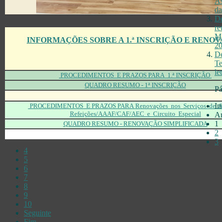
As
da
De
re
Ma
INFORMAÇÕES SOBRE A 1.ª INSCRIÇÃO E RENO
20
De
Te
le
PROCEDIMENTOS E PRAZOS PARA 1.ª INSCRIÇÃO
QUADRO RESUMO - 1ª INSCRIÇÃO
Pá
In
PROCEDIMENTOS E PRAZOS PARA
Renovações nos Serviços de 
Refeições/AAAF/CAF/AEC e Circuito Especial
An
1
QUADRO RESUMO - RENOVAÇÃO SIMPLIFICADA
2
3
4
5
6
7
8
9
10
Seguinte
Fim