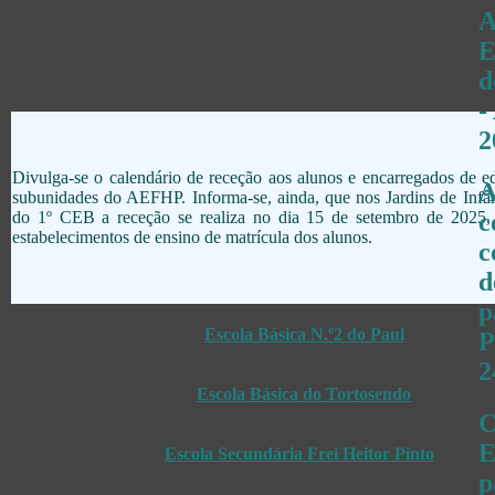
A
E
d
-
2
Divulga-se o calendário de receção aos alunos e encarregados de e
A
subunidades do AEFHP. Informa-se, ainda, que nos Jardins de Infân
do 1º CEB a receção se realiza no dia 15 de setembro de 2025,
c
estabelecimentos de ensino de matrícula dos alunos.
c
d
p
Escola Básica N.º2 do Paul
P
2
Escola Básica do Tortosendo
Escola Secundária Frei Heitor Pinto
p