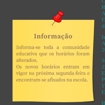
C
R
A
E
d
I
A
2
M
2
E
P
1
E
R