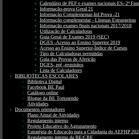
Calendário de PEF e exames nacionais ES- 2ª Fase
Informação-prova Geral 21
Informação Complementar-Inf.Prova -21
Informação complementar - Línguas Estrangeiras
Informação exames finais nacionais 2017/2018
Utilização de Calculadoras
Guia Geral de Exames 2019 (SEC)
DGES -Acesso ao Ensino Superior 2019
Acesso ao Ensino Superior-Índice de Cursos
Tipo de Calculadoras permitidas
Guia das Provas de Aferição
DGES- pré -requisitos
Lista de Calculadores
BIBLIOTECAS ESCOLARES
Biblioteca Digital
Facebook BE Paul
Catálogo online
Blogue da BE Tortosendo
Atividades
Documentos orientadores
Plano Anual de Atividades
Regulamento interno
Projeto Educativo do Agrupamento
Estratégia de Educação para a Cidadania do AEFHP 20
Regulamento interno da BE/CRE