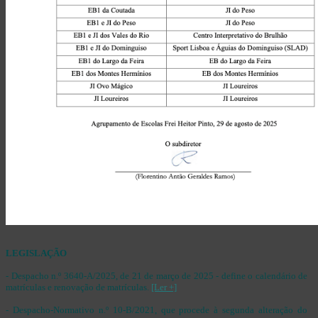
LEGISLAÇÃO
- Despacho n.º 3640-A/2025, de 21 de março de 2025 - define o calendário de
matrículas e renovação de matrículas.
[Ler +]
- Despacho-Normativo n.º 10-B/2021, que procede à segunda alteração do