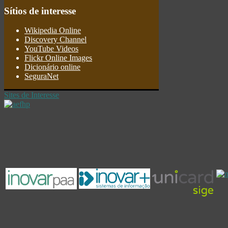
Sítios
de interesse
Wikipedia Online
Discovery Channel
YouTube Videos
Flickr Online Images
Dicionário online
SeguraNet
Sites de Interesse