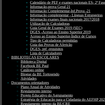
Calendário de PEF e exames nacionais ES- 2ª Fase
Informação-prova Geral 21
Informação Complementar-Inf.Prova -21
Informação complementar - Línguas Estrangeiras
Informação exames finais nacionais 2017/2018
Utilização de Calculadoras
Guia Geral de Exames 2019 (SEC)
DGES -Acesso ao Ensino Superior 2019
Acesso ao Ensino Superior-Índice de Cursos
Tipo de Calculadoras permitidas
Guia das Provas de Aferição
DGES- pré -requisitos
Lista de Calculadores
BIBLIOTECAS ESCOLARES
Biblioteca Digital
Facebook BE Paul
Catálogo online
Blogue da BE Tortosendo
Atividades
Documentos orientadores
Plano Anual de Atividades
Regulamento interno
Projeto Educativo do Agrupamento
Estratégia de Educação para a Cidadania do AEFHP 20
Regulamento interno da BE/CRE