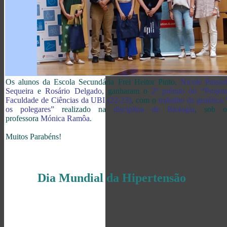
Os alunos da Escola Secundária Frei Heitor Pinto,
Nicole Passar
Sequeira
e
Rosário Delgado
, ganharam o
2º prémio do “Projet
Faculdade de Ciências da UBI (22-23)
, com o
trabalho de genética
os polegares”
realizado na
disciplina de Biologia
, sob or
professora
Mónica Ramôa
.
Muitos Parabéns!
Dia Mundial da Hipertensão