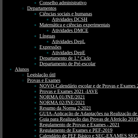
Conselho administrativo
Departamentos
Ciências sociais e humanas
Atividades DCSH
Matemática e ciências experimentais
Atividades DMCE
Línguas
Atividades DepL
Expressões
Atividades DepE
Departamento de 1.º Ciclo
Departamento de Pré-escolar
Alunos
Legislação útil
Provas e Exames
NOVO-Calendário escolar e de Provas e Exames 
Provas e Exames 2021 -IAVE
NORMA 01/JNE/2021
NORMA 02/JNE/2021
Resumo da Norma 2-2021
GUIA-Aplicação de Adaptações na Realização d
Guia para Realização das Provas de Aferição 2019
Regulamento de Provas e Exames - 2021
Regulamento de Exames e PEF-2019
Calendário de PEF Básico e SEC-EXAMES SEC- 