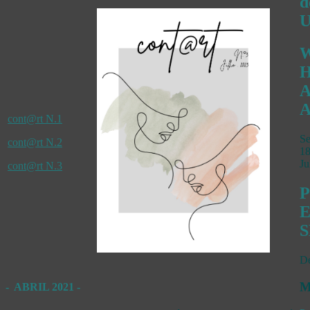
d
U
W
H
A
A
cont@rt N.1
Se
cont@rt N.2
1
Ju
cont@rt N.3
P
E
De
M
- ABRIL 2021 -