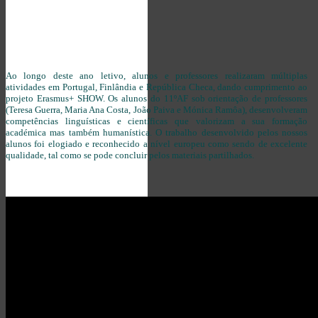
Ao longo deste ano letivo, alunos e professores realizaram múltiplas
atividades em Portugal, Finlândia e República Checa, dando cumprimento ao
projeto Erasmus+ SHOW. Os alunos do 11ºAF sob orientação de professores
(Teresa Guerra, Maria Ana Costa, João Paiva e Mónica Ramôa), desenvolveram
competências linguísticas e científicas que valorizam a sua formação
académica mas também humanística. O trabalho desenvolvido pelos nossos
alunos foi elogiado e reconhecido a nível europeu como sendo de excelente
qualidade, tal como se pode concluir pelos materiais partilhados.