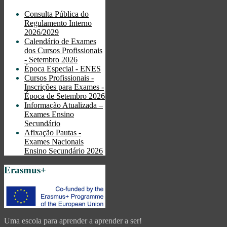
Consulta Pública do
Regulamento Interno
2026/2029
Calendário de Exames
dos Cursos Profissionais
- Setembro 2026
Época Especial - ENES
Cursos Profissionais -
Inscrições para Exames -
Época de Setembro 2026
Informação Atualizada –
Exames Ensino
Secundário
Afixação Pautas -
Exames Nacionais
Ensino Secundário 2026
Erasmus+
Uma escola para aprender a aprender a ser!