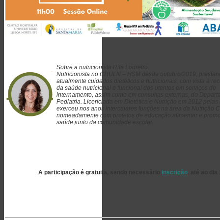
Sobre a nutricionista Rita Loureiro:
Nutricionista no CHULN – HSM desde outubro/2019, presta
atualmente cuidados dietéticos e nutricionais, com vista à r
da saúde nutricional e funcional dos utentes em serviços de
internamento, assim como em consultas externas, do Depar
Pediatria. Licenciada em Dietética e Nutrição em 2012 pela
exerceu nos anos intercalares funções na área da Nutrição C
nomeadamente com projetos de educação alimentar e prom
saúde junto da comunidade escola
r.
A participação é gratuita, sendo necessário
inscrição
, até ao dia