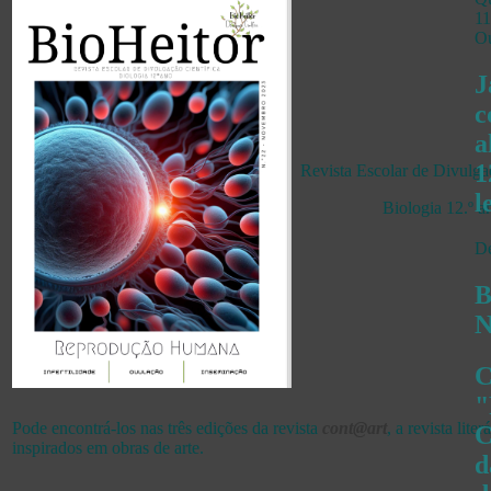
11
Ou
J
c
a
1
Revista Escolar de Divulga
l
Biologia 12.º a
De
B
N
Pode encontrá-los nas três edições da revista
cont@art
, a revista lite
C
inspirados em obras de arte.
d