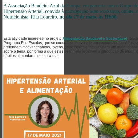
A Associação Bandeira Azul da Europa, em parceria com o Grupo d
Hipertensão Arterial, convida à participação num workshop, online, 
Nutricionista, Rita Loureiro,
no dia 17 de maio, às 11h00.
Esta atividade insere-se no projeto
Alimentação Saudável e Sustentável
, lanç
Programa Eco-Escolas, que se concretiza através de um conjunto de desafios, 
pretendem motivar crianças, jovens, professores e famílias para um maior conh
sobre o tema, por forma a que estes se tornem recetivos à introdução de mudan
hábitos alimentares no dia-a-dia.