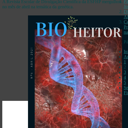
Pa
A Revista Escolar de Divulgação Científica da ESFHP mergulhou
Jo
no mês de abril na temática da genética.
Di
Al
Ce
P
n
Pá
In
An
1
2
3
4
5
Se
F