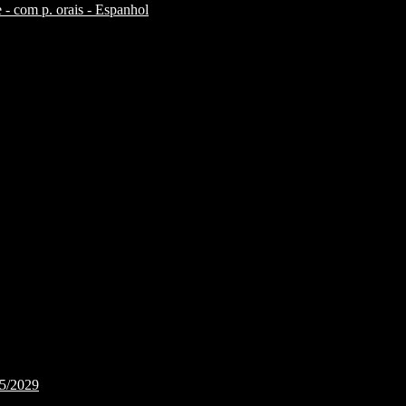
 - com p. orais - Espanhol
25/2029