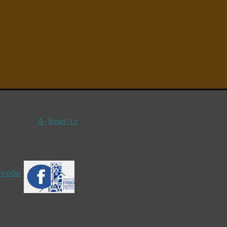
A-
Reset
A+