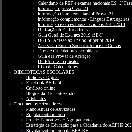
Calendário de PEF e exames nacionais ES- 2ª Fase
Informação-prova Geral 21
Informação Complementar-Inf.Prova -21
Informação complementar - Línguas Estrangeiras
Informação exames finais nacionais 2017/2018
Utilização de Calculadoras
Guia Geral de Exames 2019 (SEC)
DGES -Acesso ao Ensino Superior 2019
Acesso ao Ensino Superior-Índice de Cursos
Tipo de Calculadoras permitidas
Guia das Provas de Aferição
DGES- pré -requisitos
Lista de Calculadores
BIBLIOTECAS ESCOLARES
Biblioteca Digital
Facebook BE Paul
Catálogo online
Blogue da BE Tortosendo
Atividades
Documentos orientadores
Plano Anual de Atividades
Regulamento interno
Projeto Educativo do Agrupamento
Estratégia de Educação para a Cidadania do AEFHP 20
Regulamento interno da BE/CRE