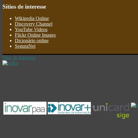
Sítios
de interesse
Wikipedia Online
Discovery Channel
YouTube Videos
Flickr Online Images
Dicionário online
SeguraNet
Sites de Interesse