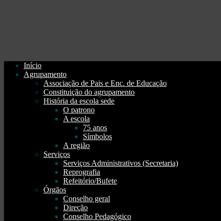
Início
Agrupamento
Associação de Pais e Enc. de Educação
Constituição do agrupamento
História da escola sede
O patrono
A escola
75 anos
Símbolos
A região
Serviços
Serviços Administrativos (Secretaria)
Reprografia
Refeitório/Bufete
Órgãos
Conselho geral
Direção
Conselho Pedagógico