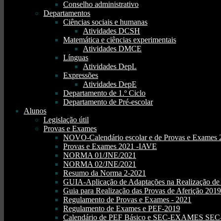
Conselho administrativo
Departamentos
Ciências sociais e humanas
Atividades DCSH
Matemática e ciências experimentais
Atividades DMCE
Línguas
Atividades DepL
Expressões
Atividades DepE
Departamento de 1.º Ciclo
Departamento de Pré-escolar
Alunos
Legislação útil
Provas e Exames
NOVO-Calendário escolar e de Provas e Exames 
Provas e Exames 2021 -IAVE
NORMA 01/JNE/2021
NORMA 02/JNE/2021
Resumo da Norma 2-2021
GUIA-Aplicação de Adaptações na Realização d
Guia para Realização das Provas de Aferição 2019
Regulamento de Provas e Exames - 2021
Regulamento de Exames e PEF-2019
Calendário de PEF Básico e SEC-EXAMES SEC- 